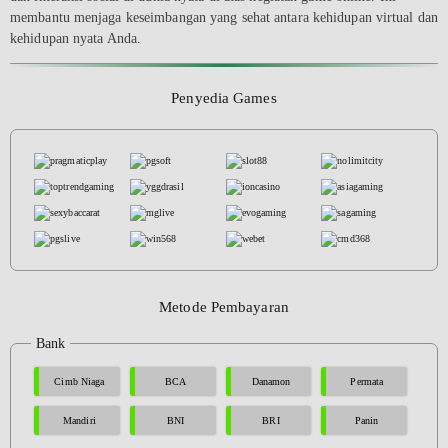
membantu menjaga keseimbangan yang sehat antara kehidupan virtual dan
kehidupan nyata Anda.
Penyedia Games
Metode Pembayaran
Bank
Cimb Niaga
BCA
Danamon
Permata
Mandiri
BNI
BRI
Panin