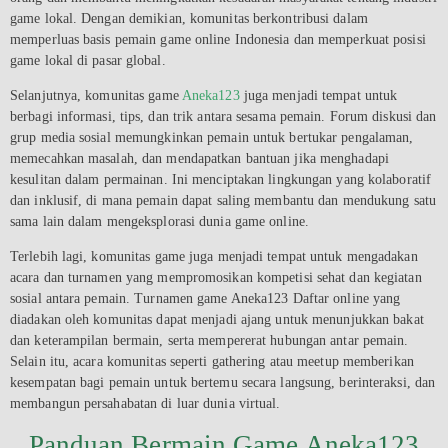
game lokal. Dengan demikian, komunitas berkontribusi dalam
memperluas basis pemain game online Indonesia dan memperkuat posisi
game lokal di pasar global.
Selanjutnya, komunitas game
Aneka123
juga menjadi tempat untuk
berbagi informasi, tips, dan trik antara sesama pemain. Forum diskusi dan
grup media sosial memungkinkan pemain untuk bertukar pengalaman,
memecahkan masalah, dan mendapatkan bantuan jika menghadapi
kesulitan dalam permainan. Ini menciptakan lingkungan yang kolaboratif
dan inklusif, di mana pemain dapat saling membantu dan mendukung satu
sama lain dalam mengeksplorasi dunia game online.
Terlebih lagi, komunitas game juga menjadi tempat untuk mengadakan
acara dan turnamen yang mempromosikan kompetisi sehat dan kegiatan
sosial antara pemain. Turnamen game Aneka123 Daftar online yang
diadakan oleh komunitas dapat menjadi ajang untuk menunjukkan bakat
dan keterampilan bermain, serta mempererat hubungan antar pemain.
Selain itu, acara komunitas seperti gathering atau meetup memberikan
kesempatan bagi pemain untuk bertemu secara langsung, berinteraksi, dan
membangun persahabatan di luar dunia virtual.
Panduan Bermain Game Aneka123