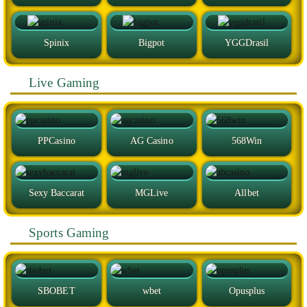
Spinix
Bigpot
YGGDrasil
Live Gaming
PPCasino
AG Casino
568Win
Sexy Baccarat
MGLive
Allbet
Sports Gaming
SBOBET
wbet
Opusplus